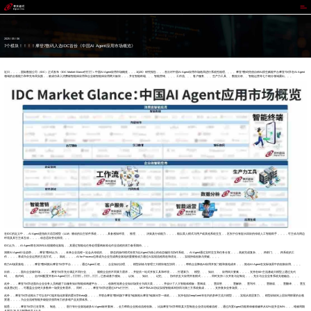
摩登7
2025 / 05 / 06
7个模块！！！！摩登7数码入选IDC首份《中国AI Agent应用市场概览》
近日，，，，国际数据公司（IDC）正式发布《IDC Market Glance：中国AI Agent应用市场概览，，，1Q25》研究报告，，，首次对中国AI Agent应用市场格局进行系统性梳理。。。。摩登7数码凭借自研AI原生赋能平台摩登7问学在AI Agent
领域的全栈能力和率先布局实践，，被成功录入消费级智能体应用和企业级智能体应用两大板块，，，并在智能终端、、、智能营销、、、、工作流、、、客户服务、、、生产力工具、、数据分析、、智能运营等七个细分领域露出。。。
在IDC的定义中，，AI Agent是指由大语言模型（LLM）驱动的自主软件系统，，，，具备感知环境、、推理、、、、决策及行动能力，，，，能以类人模式与用户或其他系统交互，，区别于仅有提示回应的传统人工智能助手，，，，可主动与周边
环境及其它主体互动，，，，动态适应变化情境。。。
IDC认为，，AI Agent将在2025年出现规模化落地，，其通过智能化任务处理重构标准化作业流程的潜力备受期待。。。
洞察AI Agent行业趋势，，，摩登7数码认为，，，未来企业流程一定会从传统的、、、静态的操作模式转变为以Agent为核心的动态编排与协作系统。。AI Agent通过实时交互和任务分发，，，高效完成复杂、、、跨部门、、、跨系统的工
作，，，，将成为企业运营的主流方式。。。因此，，，，AI for Process也将成为企业完成商业落地的重要推动力通过AI实现流程再造和优化，，，实现持续创新与突破。。。。
助力AI场景落地，，，，摩登7数码推出摩登7问学平台，，，，通过Agent工程、、、企业知识治理、、、模型训练与管理三大模块相互协同，，，，帮助企业降低AI应用开发门槛和落地成本，，，推动AI Agent在实际场景中的创新应用。。。。
目前，，，，面向企业级市场，，，，摩登7问学充分满足不同行业、、、、规模企业的不同算力需求，，并提供一站式开发工具和环境，，，打通算力、、模型、、、知识、、、应用四大要素，，，，支持在60+主流基础大模型上通过无代
码、、、低代码、、、、全代码配置开发AI Agent，，，，已形成基于感知、、、认知、、、知识、、、记忆、、、协作的五大应用开发模式，，，，同时支持二次开发与定制化，，，充分与企业业务系统无缝融合。。。。
此外，，，摩登7问学还面向企业业务人员构建了自服务知识智能体构建平台，，，，创新性地将企业知识场景分为四大类，，，，并设计了八大智能体模板：慧阅读、、、慧回答、、、、慧解析、、慧写作、、、、慧朗读、、、慧翻译、、、慧互
动及慧记忆，，可覆盖企业绝大多数单一场景业务需求。。同时，，，，摩登7问学还通过APIs、、、、MCP和A2A协议实现智能体间协同与第三方系统集成，，，，支持复杂业务场景。。。。
此外，，摩登7问学还推出了可以在PC端本地化部署的爱问学Beta版，，，，并联合摩登7数码旗下摩登7鲲泰推出摩登7鲲泰问学一体机，，，支持包括DeepSeek等在内的多种主流大模型，，，实现从底层算力、、模型训练到上层应用部署的全栈
贯通，，，，为企业流程智能升级提供强而有力的多维产品支撑体系。。
据悉，，，，摩登7问学已在零售、、制造、、、、医疗等行业落地诸多AI Agent标杆案例，，全力帮助企业推动流程创新。。比如摩登7问学帮助某大型制造企业优化维修流程，，通过内置Agent功能将保修准确率从52%提升至94%，，，维修周期